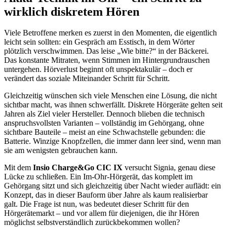
wirklich diskretem Hören
Viele Betroffene merken es zuerst in den Momenten, die eigentlich
leicht sein sollten: ein Gespräch am Esstisch, in dem Wörter
plötzlich verschwimmen. Das leise „Wie bitte?“ in der Bäckerei.
Das konstante Mitraten, wenn Stimmen im Hintergrundrauschen
untergehen. Hörverlust beginnt oft unspektakulär – doch er
verändert das soziale Miteinander Schritt für Schritt.
Gleichzeitig wünschen sich viele Menschen eine Lösung, die nicht
sichtbar macht, was ihnen schwerfällt. Diskrete Hörgeräte gelten seit
Jahren als Ziel vieler Hersteller. Dennoch blieben die technisch
anspruchsvollsten Varianten – vollständig im Gehörgang, ohne
sichtbare Bauteile – meist an eine Schwachstelle gebunden: die
Batterie. Winzige Knopfzellen, die immer dann leer sind, wenn man
sie am wenigsten gebrauchen kann.
Mit dem
Insio Charge&Go CIC IX
versucht Signia, genau diese
Lücke zu schließen. Ein Im-Ohr-Hörgerät, das komplett im
Gehörgang sitzt und sich gleichzeitig über Nacht wieder auflädt: ein
Konzept, das in dieser Bauform über Jahre als kaum realisierbar
galt. Die Frage ist nun, was bedeutet dieser Schritt für den
Hörgerätemarkt – und vor allem für diejenigen, die ihr Hören
möglichst selbstverständlich zurückbekommen wollen?